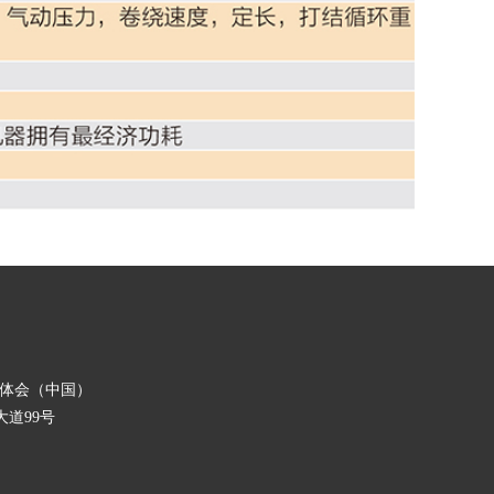
华体会（中国）
道99号