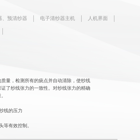
器、预清纱器
电子清纱器主机
人机界面
的质量，检测所有的疵点并自动清除，使纱线
绝对可以达到一致的接头效果，最佳的接头外
控制和张力轮机构的合理组合，有效的实现了
理技术，实时统计运行的工艺情况、故障内
境及纱线种类，在人机界面中集体设定，预清
统计纱疵大小、数量并进行分类。
量、生产质量、对全部外围装置的控制、能量
退解中，另一个作为备用筒子，等待退解中的
纺织行业，对用户单位造成了经济损失。采用
保证了纱线张力的一致性。对纱线张力的精确
实现，保证了上蜡均匀的效果。
全部电子功能可进行自我诊断。对偏离标准的
大幅度降低了人工，提高了生产效率。
头等弊病，为下一道优质退绕提供了保证，智
量。
防叠控制系统能有效的计算出槽筒与筒纱之间
纱线的压力
头等有效控制。