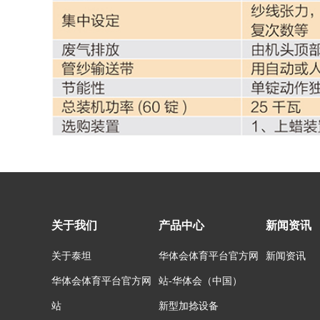
关于我们
产品中心
新闻资讯
关于泰坦
华体会体育平台官方网
新闻资讯
华体会体育平台官方网
站-华体会（中国）
站
新型加捻设备