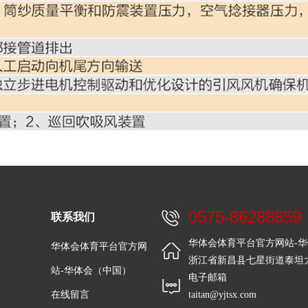
0575-86288859
联系我们
华体会体育平台官方网站-
华体会体育平台官方网
浙江省新昌县七星街道泰坦大
站-华体会（中国）
电子邮箱
在线留言
taitan@yjtsx.com