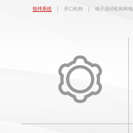
投纬系统
开口机构
电子送经机构和电