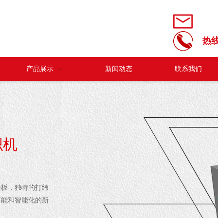
热线
产品展示
新闻动态
联系我们
织机
墙板，独特的打纬
节能和智能化的新