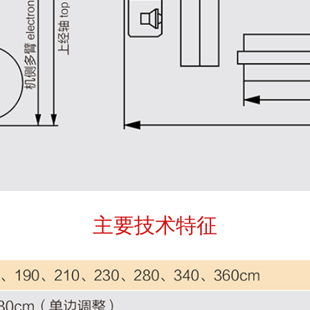
主要技术特征