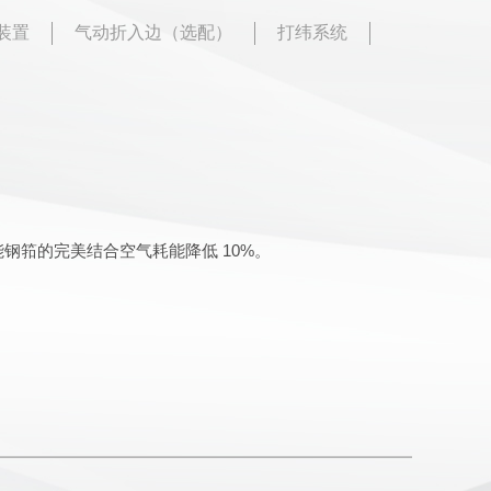
装置
气动折入边（选配）
打纬系统
钢筘的完美结合空气耗能降低 10%。
速提花开口等。
断头的可能性。
不易断裂，同时解决了常规机型废边纱缠绕卷
效保证部件工作寿命。
，适应高速运转。
。
织物。
能性强，方便输入和操作；通过记忆卡或中央
。