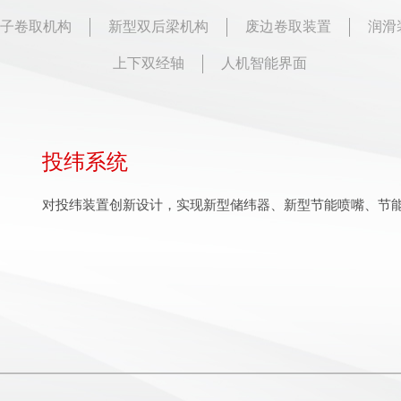
子卷取机构
新型双后梁机构
废边卷取装置
润滑
上下双经轴
人机智能界面
投纬系统
开口机构
电子送经机构和电子卷取机构
新型双后梁机构
废边卷取装置
润滑装置
气动折入边（选配）
打纬系统
上下双经轴
人机智能界面
对投纬装置创新设计，实现新型储纬器、新型节能喷嘴、节能
用户可选择配备曲柄开口、积极式凸轮开口、电子多臂和高
变速箱经过优化设计，织造纬密可达 6 根 /cm；
该机构有效避免飞花的堆积和缠绕，减少外部因素导致经纱
该装置设计了打滑机构，可保证废边纱张力恒定，使废边纱
主传动部位采用油浴润滑，一般部位进行油脂强制润滑，有
完全依靠气流作用，将纱线折入布边，形成光边。结构简单
采用四连杆或六连杆打纬机构，确保实现高速时的稳定引纬
上下经轴均独立配置送经伺服电机，可织造不同种类经纱的
织造工艺参数、织机状态监控和自我故障诊断均可显示；功
实现经纱张力的自动调节，消除停车档，并实现变纬密织造
轮问题。
计算机能将各种设定参数轻松储存和转移复制。