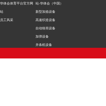
华体会体育平台官方网
站-华体会（中国）
站
新型加捻设备
员工风采
高速织造设备
自动络筒设备
加弹设备
并条机设备
道泰坦大道99号 | 邮箱：taitan@yjtsx.com