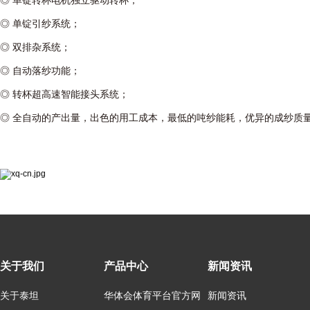
◎ 单锭转杯电机独立驱动转杯；
◎ 单锭引纱系统；
◎ 双排杂系统；
◎ 自动落纱功能；
◎ 转杯超高速智能接头系统；
◎ 全自动的产出量，出色的用工成本，最低的吨纱能耗，优异的成纱质
关于我们
产品中心
新闻资讯
关于泰坦
华体会体育平台官方网
新闻资讯