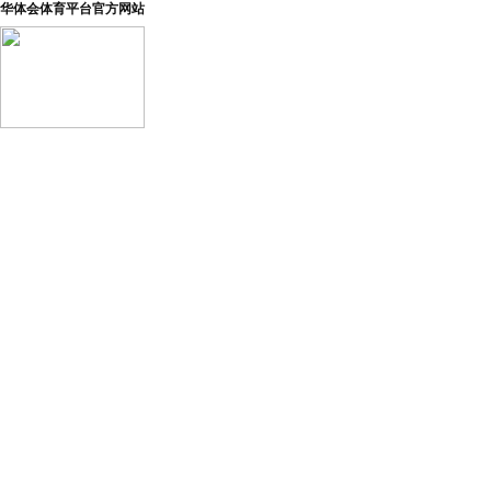
华体会体育平台官方网站